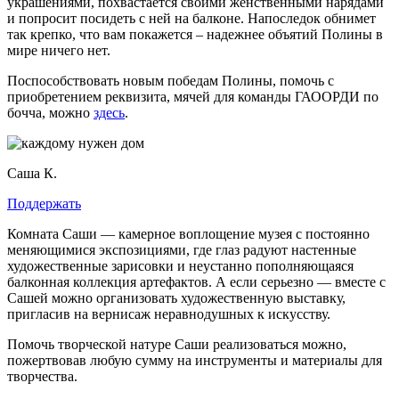
украшениями, похвастается своими женственными нарядами
и попросит посидеть с ней на балконе. Напоследок обнимет
так крепко, что вам покажется – надежнее объятий Полины в
мире ничего нет.
Поспособствовать новым победам Полины, помочь с
приобретением реквизита, мячей для команды ГАООРДИ по
бочча, можно
здесь
.
Саша К.
Поддержать
Комната Саши — камерное воплощение музея с постоянно
меняющимися экспозициями, где глаз радуют настенные
художественные зарисовки и неустанно пополняющаяся
балконная коллекция артефактов. А если серьезно — вместе с
Сашей можно организовать художественную выставку,
пригласив на вернисаж неравнодушных к искусству.
Помочь творческой натуре Саши реализоваться можно,
пожертвовав любую сумму на инструменты и материалы для
творчества.