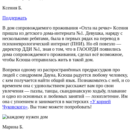
Ксения Б.
Поддержать
В дом сопровождаемого проживания «Охта на речке» Ксения
пришла из детского дома-интерната №1. Девушка, наряду с
несколькими ребятами, была в первых рядах на перевод в
психоневрологический интернат (ПНИ). Но ей повезло —
директор ДДИ №1, зная о том, что в ГАООРДИ появились
дома сопровождаемого проживания, сделал всё возможное,
чтобы Ксюша отправилась жить в такой дом.
Вопреки одному из распространённых предрассудков про
людей с синдромом Дауна, Ксюша радуется любому человеку,
с кем получается найти общий язык. Познакомьтесь с ней, и со
временем она с удовольствием расскажет вам про свои
увлечения — пазлы, танцы, скандинавскую ходьбу, плавание
и одно из основных и любимых занятий — лозоплетение. Им
она с упоением и занимается в мастерских
«У корней
Чуковского»
. Вы тоже можете попробовать!
Марина Б.