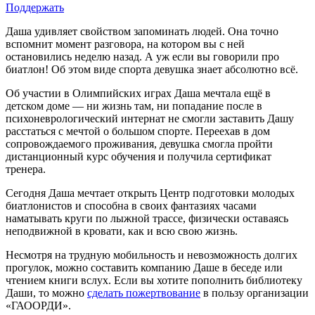
Поддержать
Даша удивляет свойством запоминать людей. Она точно
вспомнит момент разговора, на котором вы с ней
остановились неделю назад. А уж если вы говорили про
биатлон! Об этом виде спорта девушка знает абсолютно всё.
Об участии в Олимпийских играх Даша мечтала ещё в
детском доме — ни жизнь там, ни попадание после в
психоневрологический интернат не смогли заставить Дашу
расстаться с мечтой о большом спорте. Переехав в дом
сопровождаемого проживания, девушка смогла пройти
дистанционный курс обучения и получила сертификат
тренера.
Сегодня Даша мечтает открыть Центр подготовки молодых
биатлонистов и способна в своих фантазиях часами
наматывать круги по лыжной трассе, физически оставаясь
неподвижной в кровати, как и всю свою жизнь.
Несмотря на трудную мобильность и невозможность долгих
прогулок, можно составить компанию Даше в беседе или
чтением книги вслух. Если вы хотите пополнить библиотеку
Даши, то можно
сделать пожертвование
в пользу организации
«ГАООРДИ».