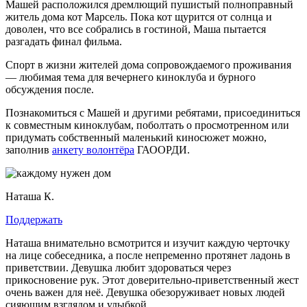
Машей расположился дремлющий пушистый полноправный
житель дома кот Марсель. Пока кот щурится от солнца и
доволен, что все собрались в гостиной, Маша пытается
разгадать финал фильма.
Спорт в жизни жителей дома сопровождаемого проживания
— любимая тема для вечернего киноклуба и бурного
обсуждения после.
Познакомиться с Машей и другими ребятами, присоединиться
к совместным киноклубам, поболтать о просмотренном или
придумать собственный маленький киносюжет можно,
заполнив
анкету волонтёра
ГАООРДИ.
Наташа К.
Поддержать
Наташа внимательно всмотрится и изучит каждую черточку
на лице собеседника, а после непременно протянет ладонь в
приветствии. Девушка любит здороваться через
прикосновение рук. Этот доверительно-приветственный жест
очень важен для неё. Девушка обезоруживает новых людей
сияющим взглядом и улыбкой.